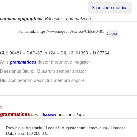
Scansione metrica
carmina epigraphica
, Bücheler - Lommatzsch
Permalink:
https://www.mqdq.it/textsce/CE|ce|0481
Copia
CLE 00481
=
CAG-87, p 124
=
CIL 13, 01393
=
D 07764
Artis
grammatices
doctor morumque magister
Blaesianus Biturix, Musarum semper amator,
Hic iacet aeterno deuinctus membra sopore.
1
grammatices
corr
.
; insitionis
lapis
Bücheler
Provinicia: Aquitania / Località: Augustoritum Lemovicum / Limoges
Datazione: 150-250 d.C.