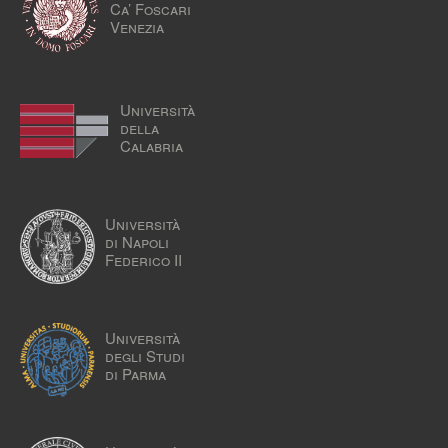
Ca’ Foscari
Venezia
Università
della
Calabria
Università
di Napoli
Federico II
Università
degli Studi
di Parma