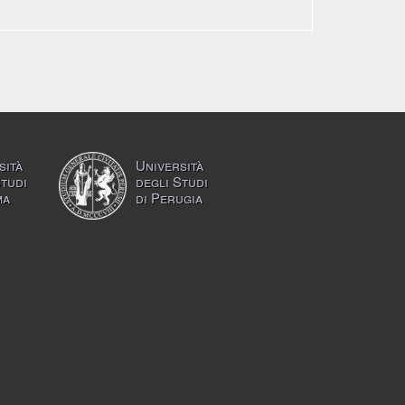
sità
Università
Studi
degli Studi
ma
di Perugia