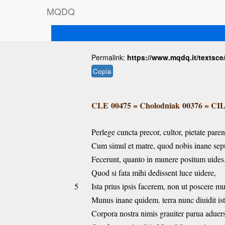
M
Q
D
Q
Permalink:
https://www.mqdq.it/textsce
Copia
CLE 00475
=
Cholodniak 00376
=
CIL
Perlege cuncta precor, cultor, pietate paren
Cum simul et matre, quod nobis inane se
Fecerunt, quanto in munere positum uides
Quod si fata mihi dedissent luce uidere,
5
Ista prius ipsis facerem, non ut poscere mu
Munus inane quidem. terra nunc diuidit is
Corpora nostra nimis grauiter parua aduer