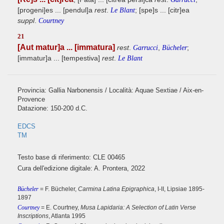
[progeni]es ... [pendul]a
rest
.
; [spe]s ... [citr]ea
Le Blant
suppl
.
Courtney
21
[Aut matur]a ... [immatura]
rest
.
,
;
Garrucci
Bücheler
[immatur]a ... [tempestiva]
rest
.
Le Blant
Provincia: Gallia Narbonensis / Località: Aquae Sextiae / Aix-en-
Provence
Datazione: 150-200 d.C.
EDCS
TM
Testo base di riferimento: CLE 00465
Cura dell'edizione digitale: A. Prontera, 2022
Bücheler
= F. Bücheler,
Carmina Latina Epigraphica
, I-II, Lipsiae 1895-
1897
Courtney
= E. Courtney,
Musa Lapidaria: A Selection of Latin Verse
Inscriptions
, Atlanta 1995