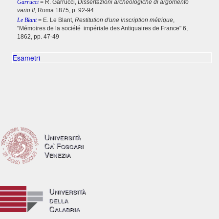
Garrucci
= R. Garrucci,
Dissertazioni archeologiche di argomento
vario II
, Roma 1875, p. 92-94
Le Blant
= E. Le Blant,
Restitution d'une inscription métrique
,
"Mémoires de la société impériale des Antiquaires de France" 6,
1862, pp. 47-49
Esametri
Università
Ca’ Foscari
Venezia
Università
della
Calabria