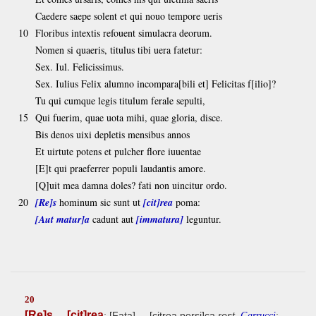
Caedere saepe solent et qui nouo tempore ueris
10
Floribus intextis refouent simulacra deorum.
Nomen si quaeris, titulus tibi uera fatetur:
Sex. Iul. Felicissimus.
Sex. Iulius Felix alumno incompara[bili et] Felicitas f[ilio]?
Tu qui cumque legis titulum ferale sepulti,
15
Qui fuerim, quae uota mihi, quae gloria, disce.
Bis denos uixi depletis mensibus annos
Et uirtute potens et pulcher flore iuuentae
[E]t qui praeferrer populi laudantis amore.
[Q]uit mea damna doles? fati non uincitur ordo.
20
[Re]s
hominum sic sunt ut
[cit]rea
poma:
[Aut matur]a
cadunt aut
[immatura]
leguntur.
20
[Re]s ... [cit]rea
; [Fata] ... [citrea persi]ca
rest
.
;
Garrucci