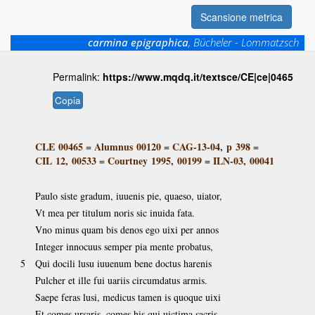
Scansione metrica
carmina epigraphica
, Bücheler - Lommatzsch
Permalink:
https://www.mqdq.it/textsce/CE|ce|0465
Copia
CLE 00465
=
Alumnus 00120
=
CAG-13-04, p 398
=
CIL 12, 00533
=
Courtney 1995, 00199
=
ILN-03, 00041
Paulo siste gradum, iuuenis pie, quaeso, uiator,
Vt mea per titulum noris sic inuida fata.
Vno minus quam bis denos ego uixi per annos
Integer innocuus semper pia mente probatus,
5
Qui docili lusu iuuenum bene doctus harenis
Pulcher et ille fui uariis circumdatus armis.
Saepe feras lusi, medicus tamen is quoque uixi
Et comes ursaris, comes his qui uictima sacris