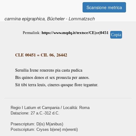
Scansione metrica
carmina epigraphica
, Bücheler - Lommatzsch
Permalink:
https://www.mqdq.it/textsce/CE|ce|0451
Copia
CLE 00451
=
CIL 06, 26442
Seruilia Irene reuerens pia casta pudica
Bis quinos denos et sex prouecta per annos.
Sit tibi terra leuis, cineres quoque flore tegantur.
Regio I Latium et Campania / Località: Roma
Datazione: 27 a.C.-312 d.C.
Praescriptum: D(is) M(anibus)
Postscriptum: Cryses b(ene) m(erenti)