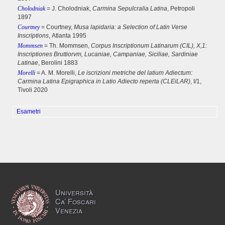
Cholodniak
= J. Cholodniak,
Carmina Sepulcralia Latina
, Petropoli
1897
Courtney
= Courtney,
Musa lapidaria: a Selection of Latin Verse
Inscriptions
, Atlanta 1995
Mommsen
= Th. Mommsen,
Corpus Inscriptionum Latinarum (CIL), X,1:
Inscriptiones Bruttiorvm, Lucaniae, Campaniae, Siciliae, Sardiniae
Latinae
, Berolini 1883
Morelli
= A. M. Morelli,
Le iscrizioni metriche del latium Adiectum:
Carmina Latina Epigraphica in Latio Adiecto reperta (CLEiLAR)
, I/1,
Tivoli 2020
Esametri
Università
Ca’ Foscari
Venezia