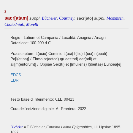
3
sacr[atam]
suppl
.
,
; sacr[ato]
suppl
.
,
Bücheler
Courtney
Mommsen
,
Cholodniak
Morelli
Regio I Latium et Campania / Località: Anagnia / Anagni
Datazione: 100-200 d.C.
Praescriptum: L(ucio) Cominio L(uci) f(ilio) L(uci) n(epoti)
Pa[l(atina)] / Firmo pr(aetori) q(uaestori) aer(arii) et
ali[m(entorum)] / Oppiae Sex(ti) et |(mulieris) l(ibertae) Eunoea[e]
EDCS
EDR
Testo base di riferimento: CLE 00423
Cura dell'edizione digitale: A. Prontera, 2022
Bücheler
= F. Bücheler,
Carmina Latina Epigraphica
, I-II, Lipsiae 1895-
1897