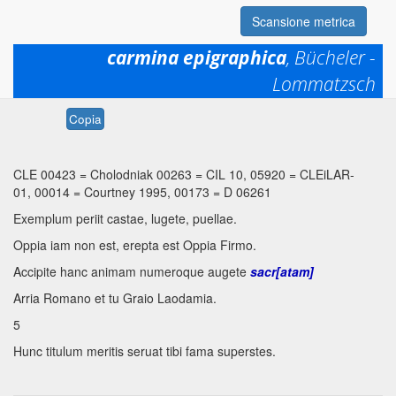
Scansione metrica
carmina epigraphica
, Bücheler -
Lommatzsch
Permalink:
https://www.mqdq.it/textsce/CE|ce|0423
Copia
CLE 00423
=
Cholodniak 00263
=
CIL 10, 05920
=
CLEiLAR-
01, 00014
=
Courtney 1995, 00173
=
D 06261
Exemplum periit castae, lugete, puellae.
Oppia iam non est, erepta est Oppia Firmo.
Accipite hanc animam numeroque augete
sacr[atam]
Arria Romano et tu Graio Laodamia.
5
Hunc titulum meritis seruat tibi fama superstes.