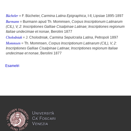
Bücheler
= F. Bücheler,
Carmina Latina Epigraphica
, I-II, Lipsiae 1895-1897
Burmann
= Burmann apud Th. Mommsen,
Corpus Inscriptionum Latinarum
(CIL), V, 2: Inscriptiones Galliae Cisalpinae Latinae; Inscriptiones regionum
Italiae undecimae et nonae
, Berolini 1877
Cholodniak
= J. Cholodniak,
Carmina Sepulcralia Latina
, Petropoli 1897
Mommsen
= Th. Mommsen,
Corpus Inscriptionum Latinarum (CIL), V, 2:
Inscriptiones Galliae Cisalpinae Latinae; Inscriptiones regionum Italiae
undecimae et nonae
, Berolini 1877
Esametri
Università
Ca’ Foscari
Venezia