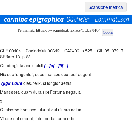
Scansione metrica
carmina epigraphica
, Bücheler - Lommatzsch
Permalink:
https://www.mqdq.it/textsce/CE|ce|0404
Copia
CLE 00404
=
Cholodniak 00642
=
CAG-06, p 525
=
CIL 05, 07917
=
SEBarc-13, p 23
Quadraginta annis uixit
[...]a[...]ll[...]
His duo iunguntur, quos menses quattuor augent
V]igintique
dies. felix, si longior aetas
Mansisset, quam dura sibi Fortuna negauit.
5
O miseros homines: uiuunt qui uiuere nolunt,
Viuere qui debent, fato moriuntur acerbo.