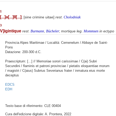
1
[...]a[...]ll[...]
; [sine crimine uitae]
rest
.
Cholodniak
3
V]igintique
rest
.
,
; mortique
leg
.
in ectypo
Burmann
Bücheler
Mommsen
Provincia Alpes Maritimae / Località: Cemenelum / Abbaye de Saint-
Pons
Datazione: 200-300 d.C.
Praescriptum: [...] // Memoriae sorori carissimae / C(ai) Subri
Secundini / flaminis et patroni provinciae / pietatis eloquentiae morum
/ magistri / C(aius) Subrius Severianus frater / inmatura eius morte
deceptus
EDCS
EDH
Testo base di riferimento: CLE 00404
Cura dell'edizione digitale: A. Prontera, 2022