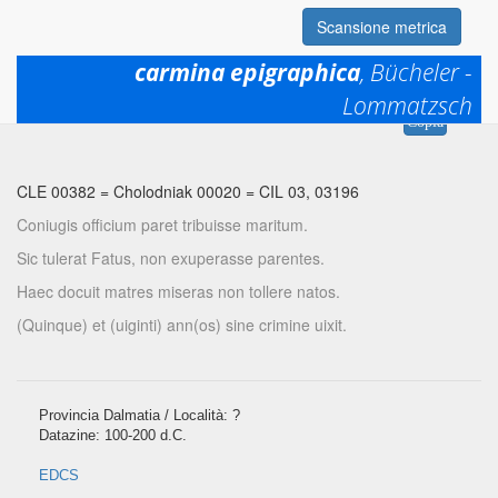
Scansione metrica
carmina epigraphica
, Bücheler -
Lommatzsch
Permalink:
https://www.mqdq.it/textsce/CE|ce|0382
Copia
CLE 00382
=
Cholodniak 00020
=
CIL 03, 03196
Coniugis officium paret tribuisse maritum.
Sic tulerat Fatus, non exuperasse parentes.
Haec docuit matres miseras non tollere natos.
(Quinque) et (uiginti) ann(os) sine crimine uixit.
Provincia Dalmatia / Località: ?
Datazine: 100-200 d.C.
EDCS