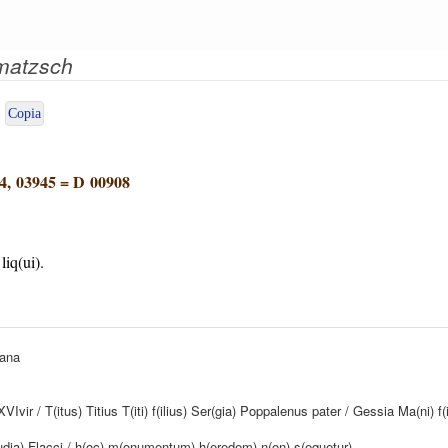
mmatzsch
Copia
4, 03945
=
D 00908
liq(ui).
tana
VIvir / T(itus) Titius T(iti) f(ilius) Ser(gia) Poppalenus pater / Gessia Ma(ni) f(ili
la(udia) Flacci / h(oc) m(onumentum) h(eredem) n(on) s(equetur)