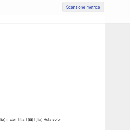
Scansione metrica
a) mater Titia T(iti) f(ilia) Rufa soror