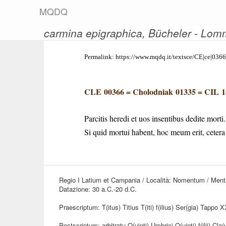
M
Q
D
Q
carmina epigraphica
, Bücheler - Lo
Permalink:
https://www.mqdq.it/textsce/CE|ce|0366
CLE 00366
=
Cholodniak 01335
=
CIL 1
Parcitis heredi et uos insentibus dedite morti.
Si quid mortui habent, hoc meum erit, cetera 
Regio I Latium et Campania / Località: Nomentum / Men
Datazione: 30 a.C.-20 d.C.
Praescriptum: T(itus) Titius T(iti) f(ilius) Ser(gia) Tappo XX
Postscriptum: arbitratu Q(uinti) Umbrici Q(uinti) f(ilii) C