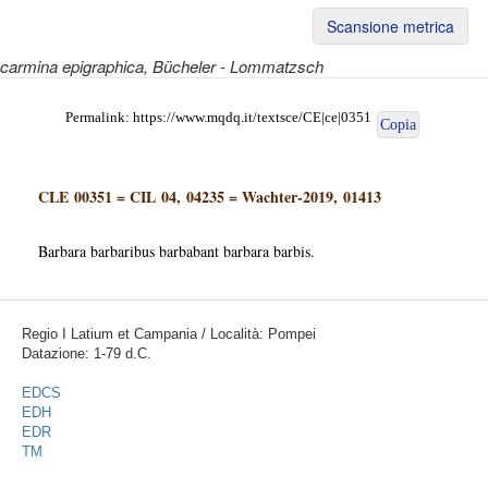
Scansione metrica
carmina epigraphica
, Bücheler - Lommatzsch
Permalink:
https://www.mqdq.it/textsce/CE|ce|0351
Copia
CLE 00351
=
CIL 04, 04235
=
Wachter-2019, 01413
Barbara barbaribus barbabant barbara barbis.
Regio I Latium et Campania / Località: Pompei
Datazione: 1-79 d.C.
EDCS
EDH
EDR
TM