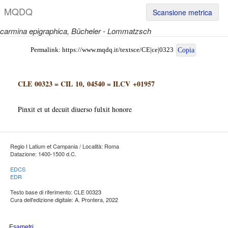
M
Q
D
Q
Scansione metrica
carmina epigraphica
, Bücheler - Lommatzsch
Permalink:
https://www.mqdq.it/textsce/CE|ce|0323
Copia
CLE 00323
=
CIL 10, 04540
=
ILCV +01957
Pinxit et ut decuit diuerso fulxit honore
Regio I Latium et Campania / Località: Roma
Datazione: 1400-1500 d.C.
EDCS
EDR
Testo base di riferimento: CLE 00323
Cura dell'edizione digitale: A. Prontera, 2022
Esametri