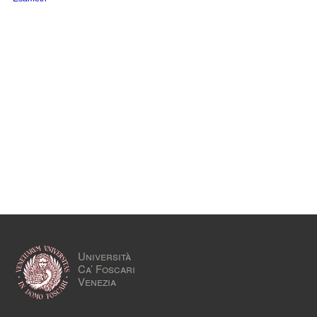
Università
Ca’ Foscari
Venezia