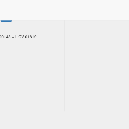
Copia
00143
=
ILCV 01819