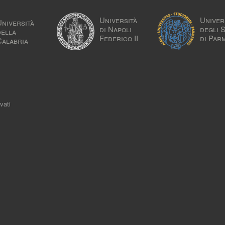
Università
Univer
Università
di Napoli
degli 
della
Federico II
di Par
Calabria
vati