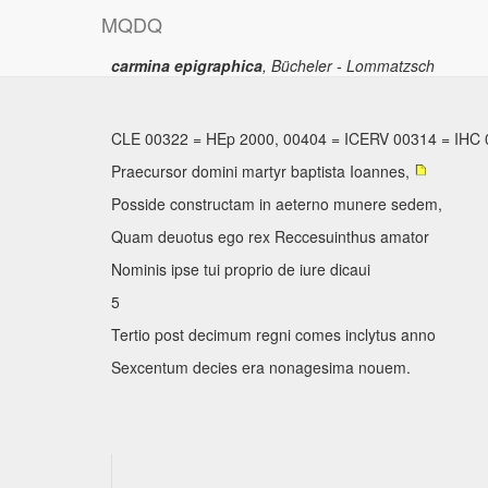
M
Q
D
Q
carmina epigraphica
, Bücheler - Lommatzsch
Permalink:
https://www.mqdq.it/textsce/CE|ce|0322
CLE 00322
=
HEp 2000, 00404
=
ICERV 00314
=
IHC 
Praecursor domini martyr baptista Ioannes,
Posside constructam in aeterno munere sedem,
Quam deuotus ego rex Reccesuinthus amator
Nominis ipse tui proprio de iure dicaui
5
Tertio post decimum regni comes inclytus anno
Sexcentum decies era nonagesima nouem.