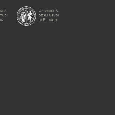
sità
Università
Studi
degli Studi
ma
di Perugia