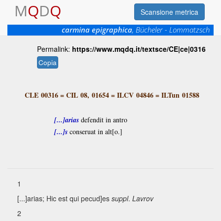
M
Q
D
Q
Scansione metrica
carmina epigraphica
, Bücheler - Lommatzsch
Permalink:
https://www.mqdq.it/textsce/CE|ce|0316
Copia
CLE 00316
=
CIL 08, 01654
=
ILCV 04846
=
ILTun 01588
[...]arias
defendit in antro
[...]s
conseruat in alt[o.]
1
[...]arias
; Hic est qui pecud]es
suppl
.
Lavrov
2