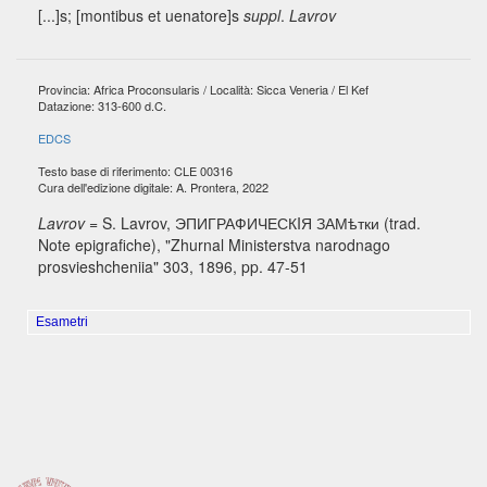
[...]s
; [montibus et uenatore]s
suppl
.
Lavrov
Provincia: Africa Proconsularis / Località: Sicca Veneria / El Kef
Datazione: 313-600 d.C.
EDCS
Testo base di riferimento: CLE 00316
Cura dell'edizione digitale: A. Prontera, 2022
Lavrov
= S. Lavrov, ЭПИГРАФИЧЕСКIЯ ЗАМѣтки (trad.
Note epigrafiche), "Zhurnal Ministerstva narodnago
prosvieshcheniia" 303, 1896, pp. 47-51
Esametri