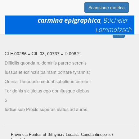
Scansione metrica
carmina epigraphica
, Bücheler -
Lommatzsch
Permalink:
https://www.mqdq.it/textsce/CE|ce|0286
Copia
CLE 00286
=
CIL 03, 00737
=
D 00821
Difficilis quondam, dominis parere serenis
Iussus et extinctis palmam portare tyrannis;
Omnia Theodosio cedunt subolique perenni
Ter denis sic uictus ego domitusque diebus
5
Iudice sub Proclo superas elatus ad auras.
Provincia Pontus et Bithynia / Localià: Constantinopolis /