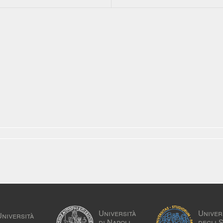
Università
Univer
Università
di Napoli
degli 