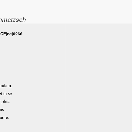
ommatzsch
/CE|ce|0266
randam.
t in se
mphis.
ns
uore.