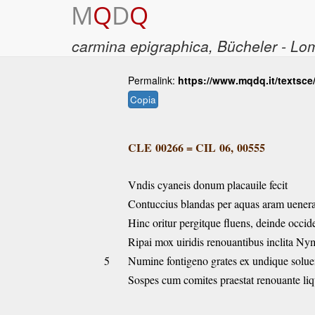
M
Q
D
Q
carmina epigraphica
, Bücheler - L
Permalink:
https://www.mqdq.it/textsce
Copia
CLE 00266
=
CIL 06, 00555
Vndis cyaneis donum placauile fecit
Contuccius blandas per aquas aram uene
Hinc oritur pergitque fluens, deinde occide
Ripai mox uiridis renouantibus inclita Ny
5
Numine fontigeno grates ex undique solue
Sospes cum comites praestat renouante liq