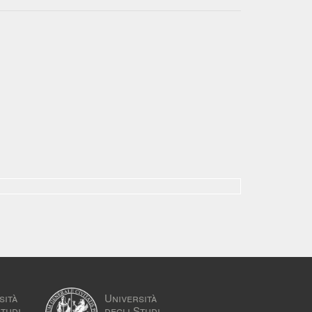
sità
Università
Studi
degli Studi