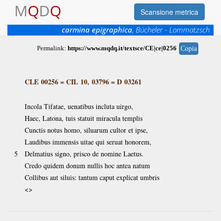
M
Q
D
Q
Scansione metrica
carmina epigraphica
, Bücheler - Lommatzsch
Permalink:
https://www.mqdq.it/textsce/CE|ce|0256
Copia
CLE 00256
=
CIL 10, 03796
=
D 03261
Incola Tifatae, uenatibus incluta uirgo,
Haec, Latona, tuis statuit miracula templis
Cunctis notus homo, siluarum cultor et ipse,
Laudibus immensis uitae qui seruat honorem,
5
Delmatius signo, prisco de nomine Laetus.
Credo quidem donum nullis hoc antea natum
Collibus aut siluis: tantum caput explicat umbris
<>