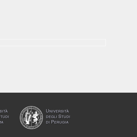
sità
Università
Studi
degli Studi
ma
di Perugia