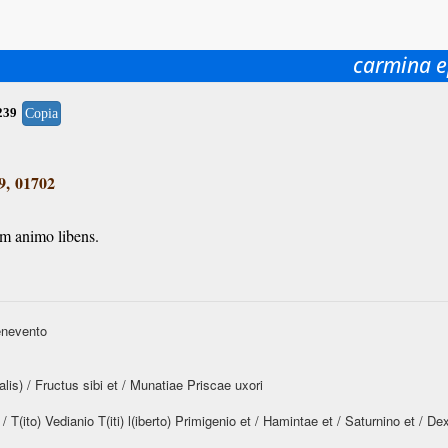
carmina e
239
Copia
9, 01702
m animo libens.
Benevento
alis) / Fructus sibi et / Munatiae Priscae uxori
/ T(ito) Vedianio T(iti) l(iberto) Primigenio et / Hamintae et / Saturnino et / De