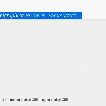
pigraphica
, Bücheler - Lommatzsch
x
tro / in fr(onte) p(edes) XIIII in agr(o) p(edes) XIIII