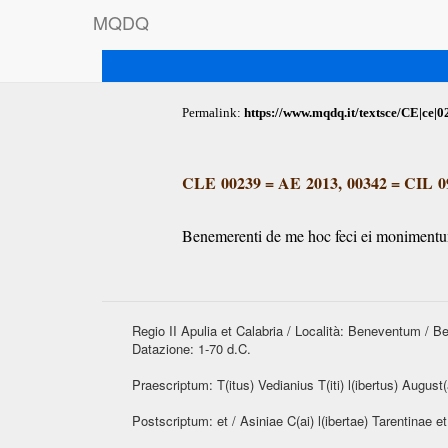
M
Q
D
Q
Permalink:
https://www.mqdq.it/textsce/CE|ce|0
CLE 00239
=
AE 2013, 00342
=
CIL 0
Benemerenti de me hoc feci ei monimentu
Regio II Apulia et Calabria / Località: Beneventum / 
Datazione: 1-70 d.C.
Praescriptum: T(itus) Vedianius T(iti) l(ibertus) August(
Postscriptum: et / Asiniae C(ai) l(ibertae) Tarentinae et 