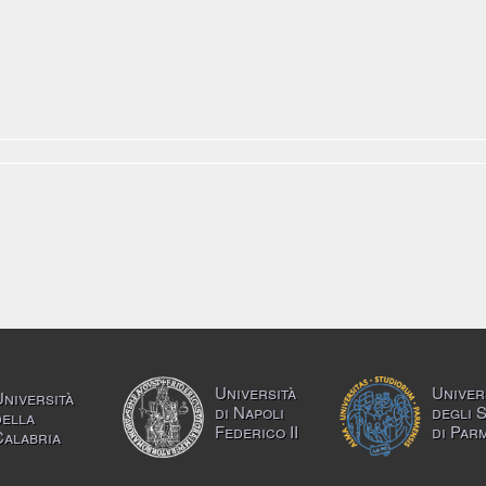
Università
Univer
Università
di Napoli
degli 
della
Federico II
di Par
Calabria