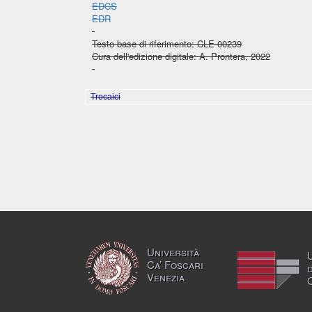
EDCS
EDR
Testo base di riferimento: CLE 00239
Cura dell'edizione digitale: A. Prontera, 2022
Trocaici
Università
Ca’ Foscari
Venezia