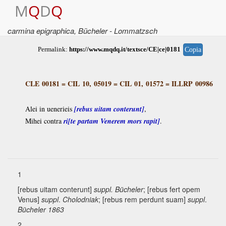
M
Q
D
Q
carmina epigraphica
, Bücheler - Lommatzsch
Permalink:
https://www.mqdq.it/textsce/CE|ce|0181
Copia
CLE 00181
=
CIL 10, 05019
=
CIL 01, 01572
=
ILLRP 00986
Alei in uenerieis
[rebus uitam conterunt]
,
Mihei contra
ri[te partam Venerem mors rapit]
.
1
[rebus uitam conterunt]
suppl.
Bücheler
; [rebus fert opem
Venus]
suppl
.
Cholodniak
; [rebus rem perdunt suam]
suppl
.
Bücheler 1863
2