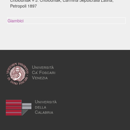
Cholodniak
= J. Cholodniak,
Carmina Sepulcralia Latina
,
Petropoli 1897
Giambici
Università
Ca’ Foscari
Venezia
Università
della
Calabria