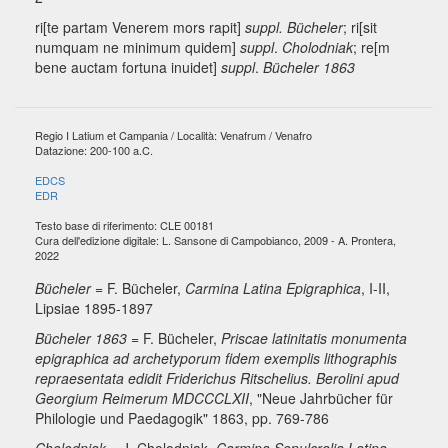
ri[te partam Venerem mors rapit]
suppl.
Bücheler
; ri[sit
numquam ne minimum quidem]
suppl
.
Cholodniak
; re[m
bene auctam fortuna inuidet]
suppl
.
Bücheler 1863
Regio I Latium et Campania / Località: Venafrum / Venafro
Datazione: 200-100 a.C.
EDCS
EDR
Testo base di riferimento: CLE 00181
Cura dell'edizione digitale: L. Sansone di Campobianco, 2009 - A. Prontera,
2022
Bücheler
= F. Bücheler,
Carmina Latina Epigraphica
, I-II,
Lipsiae 1895-1897
Bücheler 1863
= F. Bücheler,
Priscae latinitatis monumenta
epigraphica ad archetyporum fidem exemplis lithographis
repraesentata edidit Friderichus Ritschelius. Berolini apud
Georgium Reimerum MDCCCLXII
, "Neue Jahrbücher für
Philologie und Paedagogik" 1863, pp. 769-786