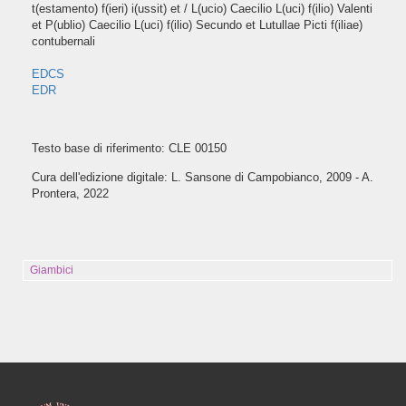
t(estamento) f(ieri) i(ussit) et / L(ucio) Caecilio L(uci) f(ilio) Valenti
et P(ublio) Caecilio L(uci) f(ilio) Secundo et Lutullae Picti f(iliae)
contubernali
EDCS
EDR
Testo base di riferimento: CLE 00150
Cura dell'edizione digitale: L. Sansone di Campobianco, 2009 - A.
Prontera, 2022
Giambici