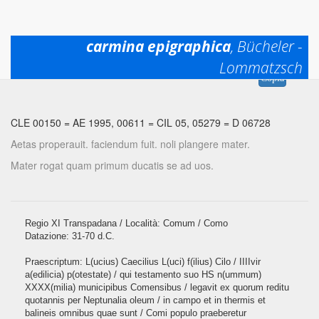
carmina epigraphica
, Bücheler -
Lommatzsch
Permalink:
https://www.mqdq.it/textsce/CE|ce|0150
Copia
CLE 00150
=
AE 1995, 00611
=
CIL 05, 05279
=
D 06728
Aetas properauit. faciendum fuit. noli plangere mater.
Mater rogat quam primum ducatis se ad uos.
Regio XI Transpadana / Località: Comum / Como
Datazione: 31-70 d.C.
Praescriptum: L(ucius) Caecilius L(uci) f(ilius) Cilo / IIIIvir
a(edilicia) p(otestate) / qui testamento suo HS n(ummum)
XXXX(milia) municipibus Comensibus / legavit ex quorum reditu
quotannis per Neptunalia oleum / in campo et in thermis et
balineis omnibus quae sunt / Comi populo praeberetur