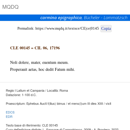
M
Q
D
Q
carmina epigraphica
, Bücheler - Lommatzsch
Permalink:
https://www.mqdq.it/textsce/CE|ce|0145
Copia
CLE 00145
=
CIL 06, 17196
Noli dolere, mater, euentum meum.
Properauit aetas, hoc dedit Fatum mihi.
Regio I Latium et Campania / Località: Roma
Datazione: 1-100 d.C.
Praescriptum: Ephebus Aucti f(ilius) bimus / et mens(i)um III dies XIIII / vixit
EDCS
EDR
Testo base di riferimento: CLE 00145
Cura dell'edizione digitale: L. Sansone di Campobianco, 2009 - A. Prontera, 2022