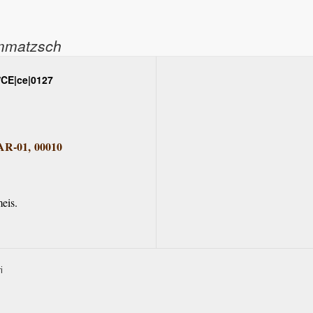
ommatzsch
/CE|ce|0127
R-01, 00010
eis.
i