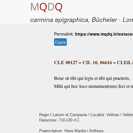
M
Q
D
Q
carmina epigraphica
, Bücheler - L
Permalink:
https://www.mqdq.it/textsce
Copia
CLE 00127
=
CIL 10, 06616
=
CLEiLA
Bene sit tibi qui legis et tibi qui praeteris,
Mihi qui hoc loco monument(um) feci et m
Regio I Latium et Campania / Località: Velitrae / Velletr
Datazione: 710-130 d.C.
Praescriptum: Have Manlia / Anthusa