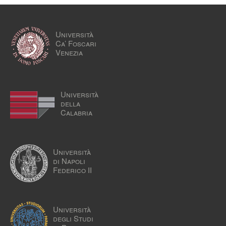
Università
Ca’ Foscari
Venezia
Università
della
Calabria
Università
di Napoli
Federico II
Università
degli Studi