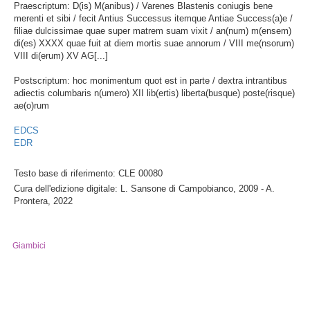
Praescriptum: D(is) M(anibus) / Varenes Blastenis coniugis bene
merenti et sibi / fecit Antius Successus itemque Antiae Success(a)e /
filiae dulcissimae quae super matrem suam vixit / an(num) m(ensem)
di(es) XXXX quae fuit at diem mortis suae annorum / VIII me(nsorum)
VIII di(erum) XV AG[...]
Postscriptum: hoc monimentum quot est in parte / dextra intrantibus
adiectis columbaris n(umero) XII lib(ertis) liberta(busque) poste(risque)
ae(o)rum
EDCS
EDR
Testo base di riferimento: CLE 00080
Cura dell'edizione digitale: L. Sansone di Campobianco, 2009 - A.
Prontera, 2022
Giambici