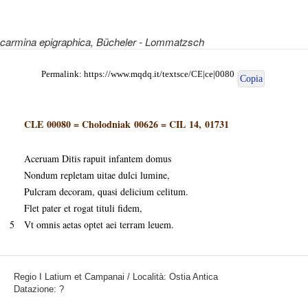
carmina epigraphica
, Bücheler - Lommatzsch
Permalink:
https://www.mqdq.it/textsce/CE|ce|0080
Copia
CLE 00080
=
Cholodniak 00626
=
CIL 14, 01731
Aceruam Ditis rapuit infantem domus
Nondum repletam uitae dulci lumine,
Pulcram decoram, quasi delicium celitum.
Flet pater et rogat tituli fidem,
5
Vt omnis aetas optet aei terram leuem.
Regio I Latium et Campanai / Località: Ostia Antica
Datazione: ?