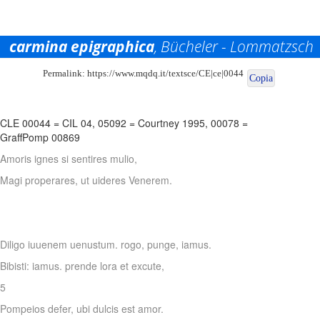
carmina epigraphica
, Bücheler - Lommatzsch
Permalink:
https://www.mqdq.it/textsce/CE|ce|0044
Copia
CLE 00044
=
CIL 04, 05092
=
Courtney 1995, 00078
=
GraffPomp 00869
Amoris ignes si sentires mulio,
Magi properares, ut uideres Venerem.
Diligo iuuenem uenustum. rogo, punge, iamus.
Bibisti: iamus. prende lora et excute,
5
Pompeios defer, ubi dulcis est amor.