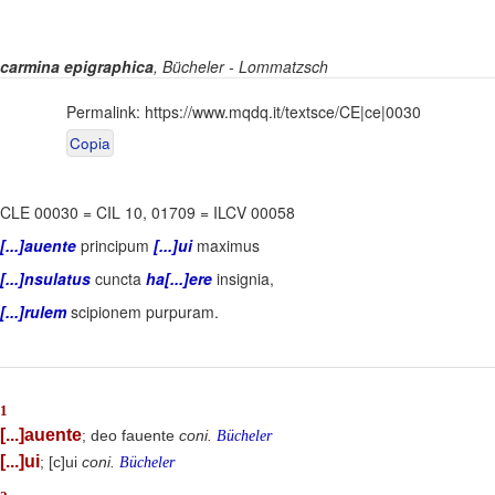
carmina epigraphica
, Bücheler - Lommatzsch
Permalink:
https://www.mqdq.it/textsce/CE|ce|0030
Copia
CLE 00030
=
CIL 10, 01709
=
ILCV 00058
[...]auente
principum
[...]ui
maximus
[...]nsulatus
cuncta
ha[...]ere
insignia,
[...]rulem
scipionem purpuram.
1
[...]auente
; deo fauente
coni.
Bücheler
[...]ui
; [c]ui
coni.
Bücheler