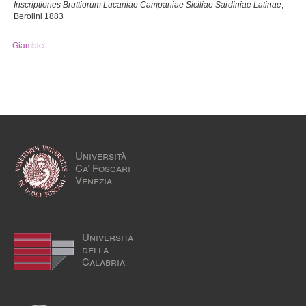
Inscriptiones Bruttiorum Lucaniae Campaniae Siciliae Sardiniae Latinae
,
Berolini 1883
Giambici
Università
Ca’ Foscari
Venezia
Università
della
Calabria