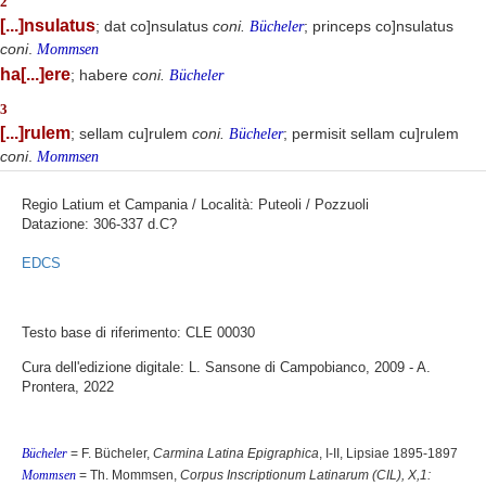
2
[...]nsulatus
; dat co]nsulatus
coni.
; princeps co]nsulatus
Bücheler
coni
.
Mommsen
ha[...]ere
; habere
coni.
Bücheler
3
[...]rulem
; sellam cu]rulem
coni.
; permisit sellam cu]rulem
Bücheler
coni
.
Mommsen
Regio Latium et Campania / Località: Puteoli / Pozzuoli
Datazione: 306-337 d.C?
EDCS
Testo base di riferimento: CLE 00030
Cura dell'edizione digitale: L. Sansone di Campobianco, 2009 - A.
Prontera, 2022
Bücheler
= F. Bücheler,
Carmina Latina Epigraphica
, I-II, Lipsiae 1895-1897
Mommsen
= Th. Mommsen,
Corpus Inscriptionum Latinarum (CIL), X,1: